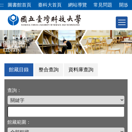
跳
:::
圖書館首頁
臺科大首頁
網站導覽
常見問題
開放
到
主
要
內
容
圖書館
區
Library
館藏目錄
整合查詢
資料庫查詢
查詢：
館藏範圍：