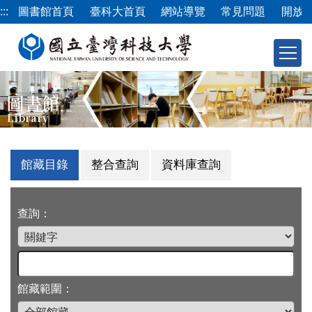
跳
:::
圖書館首頁
臺科大首頁
網站導覽
常見問題
開放
到
主
要
內
容
圖書館
區
Library
館藏目錄
整合查詢
資料庫查詢
查詢：
館藏範圍：