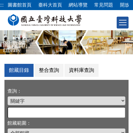
跳
:::
圖書館首頁
臺科大首頁
網站導覽
常見問題
開放
到
主
要
內
容
圖書館
區
Library
館藏目錄
整合查詢
資料庫查詢
查詢：
館藏範圍：