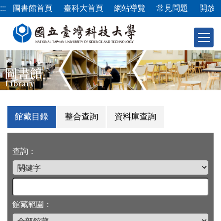
跳
:::
圖書館首頁
臺科大首頁
網站導覽
常見問題
開放
到
主
要
內
容
圖書館
區
Library
館藏目錄
整合查詢
資料庫查詢
查詢：
館藏範圍：