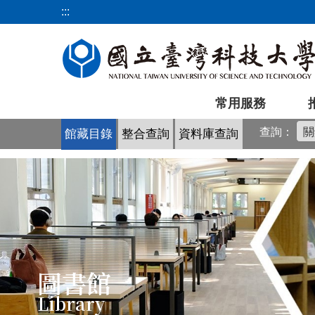
跳
:::
到
主
要
內
容
常用服務
區
查詢：
館藏目錄
整合查詢
資料庫查詢
圖書館
Library