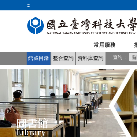
跳
:::
到
主
要
內
容
常用服務
區
查詢：
館藏目錄
整合查詢
資料庫查詢
圖書館
Library