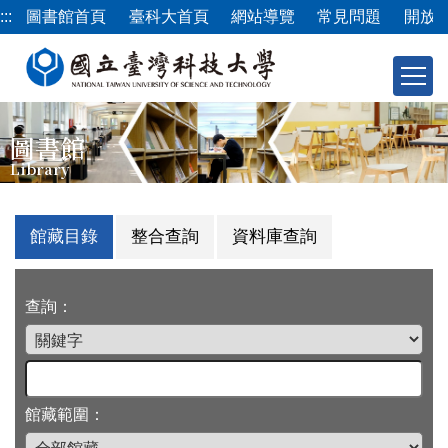
跳
:::
圖書館首頁
臺科大首頁
網站導覽
常見問題
開放
到
主
要
內
容
圖書館
區
Library
館藏目錄
整合查詢
資料庫查詢
查詢：
館藏範圍：