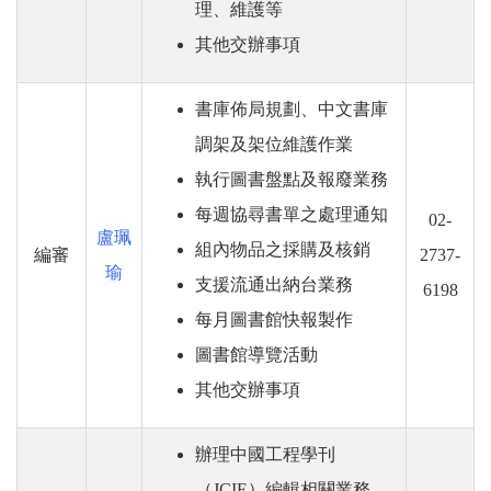
理、維護等
其他交辦事項
書庫佈局規劃、
中文書庫
調架及架位維護作業
執行圖書盤點及報廢業務
每週協尋書單之處理通知
02-
盧珮
組內物品之採購及核銷
編審
2737-
瑜
支援流通出納台業務
6198
每月圖書館快報製作
圖書館導覽活動
其他交辦事項
辦理中國工程學刊
（JCIE）編輯相關業務