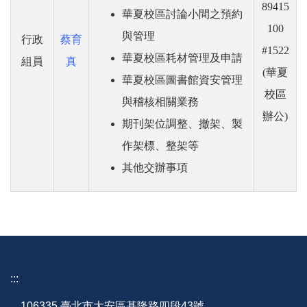
89415
華夏校區討論小間之預約
100
與管理
行政
蔡育
#1522
華夏校區耗材管理及申請
組員
真
(華夏
華夏校區圖書館資安管理
校區
與稽核相關業務
辦公)
期刊架位調整、撤架、製
作架標、整架等
其他交辦事項
:::
106335 臺北市大安區基隆路四段43號