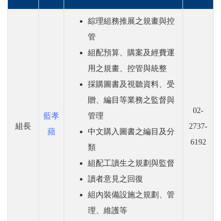
綜理組務推展之規畫與控
管
組配預算、購案及經費運
用之規畫、控管與統整
採購圖書及視聽資料、受
贈、編目等業務之監督與
02-
藍孝
管理
組長
2737-
蘋
中文購入圖書之編目及分
6192
類
組配工讀生之規劃與監督
讀者意見之回復
組內裝備設施之規劃、管
理、維護等