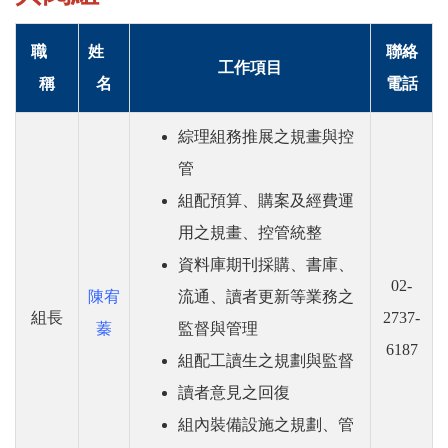
職
姓
聯絡
工作項目
稱
名
電話
綜理組務推展之規畫與控
管
組配預算、購案及經費運
用之規畫、控管統整
資料庫期刊採購、書庫、
02-
陳宥
流通、讀者更新等業務之
組長
2737-
蓁
監督與管理
6187
組配工讀生之規劃與監督
讀者意見之回復
組內裝備設施之規劃、管