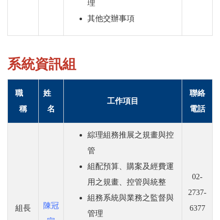
理
其他交辦事項
系統資訊組
職
姓
聯絡
工作項目
稱
名
電話
綜理組務推展之規畫與控
管
組配預算、購案及經費運
02-
用之規畫、控管與統整
2737-
組務系統與業務之監督與
陳冠
組長
6377
管理