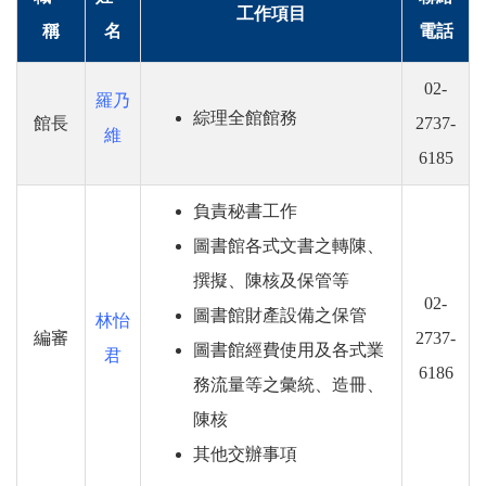
工作項目
稱
名
電話
02-
羅乃
綜理全館館務
館長
2737-
維
6185
負責秘書工作
圖書館各式文書之轉陳、
撰擬、陳核及保管等
02-
圖書館財產設備之保管
林怡
編審
2737-
圖書館經費使用及各式業
君
6186
務流量等之彙統、造冊、
陳核
其他交辦事項