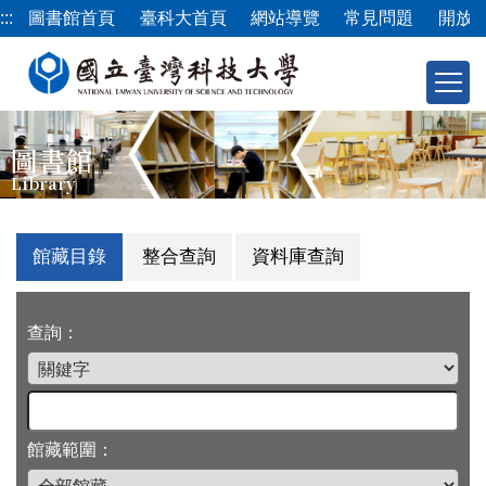
跳
:::
圖書館首頁
臺科大首頁
網站導覽
常見問題
開放
到
主
要
內
容
圖書館
區
Library
館藏目錄
整合查詢
資料庫查詢
查詢：
館藏範圍：