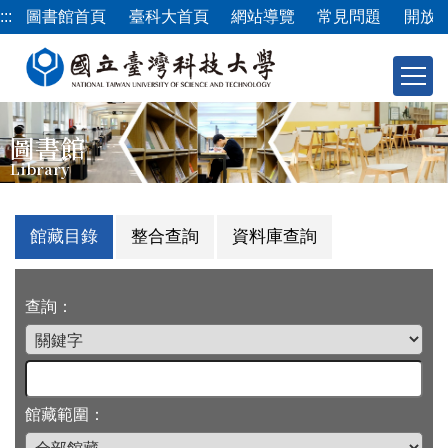
跳
:::
圖書館首頁
臺科大首頁
網站導覽
常見問題
開放
到
主
要
內
容
圖書館
區
Library
館藏目錄
整合查詢
資料庫查詢
查詢：
館藏範圍：