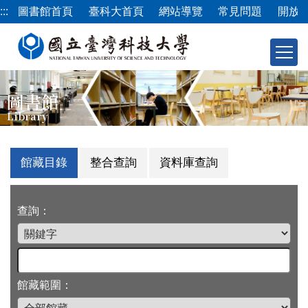
跳
:::
圖書館首頁
臺科大首頁
網站導覽
常見問題
開放
到
主
要
內
容
圖書館
區
Library
館藏目錄
整合查詢
資料庫查詢
查詢：
館藏範圍：