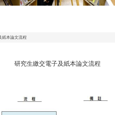
及紙本論文流程
研究生繳交電子及紙本論文流程