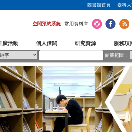
圖書館首頁
臺科大
空間預約系統
常用資料庫
推廣活動
個人借閱
研究資源
服務項
館藏範圍：