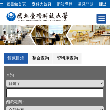
跳
:::
圖書館首頁
臺科大首頁
網站導覽
常見問題
開放
到
主
要
內
容
圖書館
區
Library
館藏目錄
整合查詢
資料庫查詢
查詢：
館藏範圍：