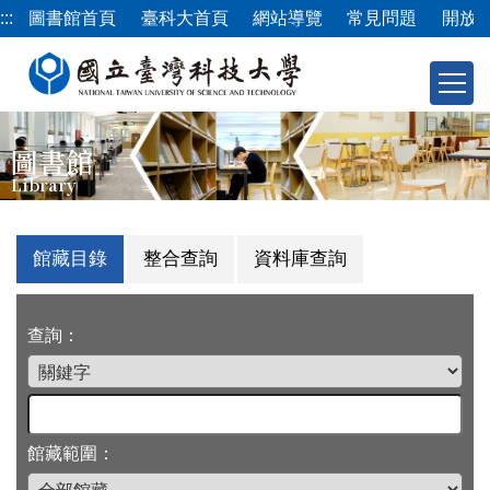
跳
:::
圖書館首頁
臺科大首頁
網站導覽
常見問題
開放
到
主
要
內
容
圖書館
區
Library
館藏目錄
整合查詢
資料庫查詢
查詢：
館藏範圍：