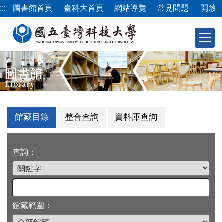
跳
:::
圖書館首頁
臺科大首頁
網站導覽
常見問題
開放
到
主
要
內
容
圖書館
區
Library
館藏目錄
整合查詢
資料庫查詢
查詢：
館藏範圍：