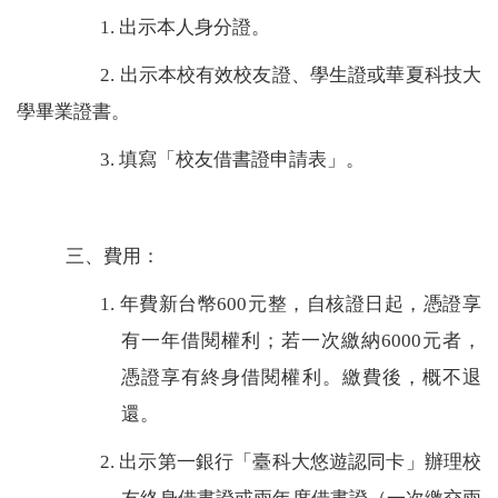
1.
出示本人身分證。
2.
出示本校有效校友證、學生證或華夏科技大
學畢業證書。
3.
填寫「校友借書證申請表」。
三、
費用：
1.
年費新台幣
600
元整，自核證日起，憑證享
有一年借閱權利；若一次繳納
6000
元者，
憑證享有終身借閱權利。繳費後，概不退
還。
2.
出示第一銀行「臺科大悠遊認同卡」辦理校