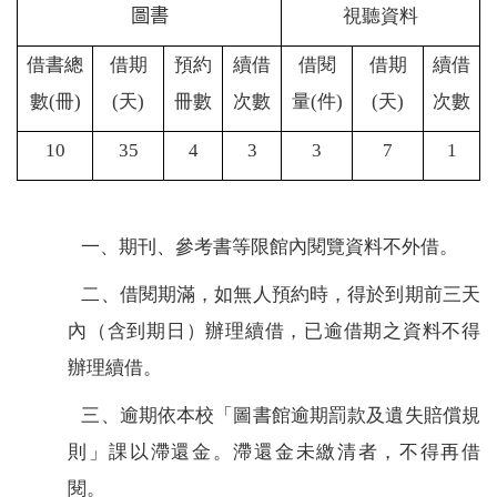
圖書
視聽資料
借書總
借期
預約
續借
借閱
借期
續借
數
(
冊
)
(
天
)
冊數
次數
量
(
件
)
(
天
)
次數
10
35
4
3
3
7
1
期刊、參考書等限館內閱覽資料不外借。
一、
期刊、參考書等限館內閱覽資料不外借。
二、
借閱期滿，如無人預約時，得於到期前三天
內（含到期日）辦理續借，已逾借期之資料不得
辦理續借。
三、
逾期依本校「圖書館逾期罰款及遺失賠償規
則」課以滯還金。滯還金未繳清者，不得再借
閱。