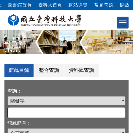
跳
:::
圖書館首頁
臺科大首頁
網站導覽
常見問題
開放
到
主
要
內
容
圖書館
區
Library
館藏目錄
整合查詢
資料庫查詢
查詢：
館藏範圍：