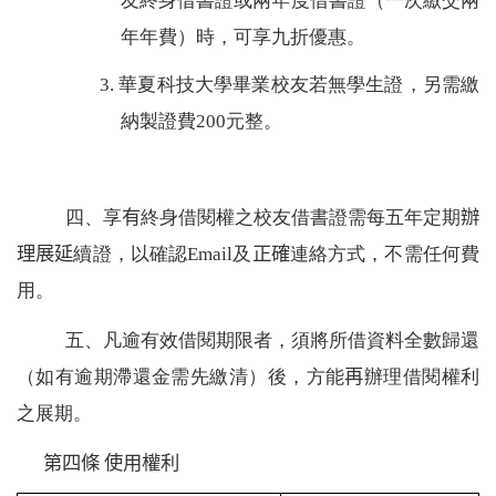
友終身借書證或兩年度借書證（一次繳交兩
年年費）時，可享九折優惠。
3.
華夏科技大學畢業校友若無學生證，另需繳
納製證費
200
元整。
四、
享
有
終身借閱權之校友借書證需每五年定期
辦
理展延
續證，以確認
Email
及
正確
連絡方式，不需任何費
用。
五、
凡逾有效借閱期限者，須將所借資料全數歸還
（如有逾期滯還金需先繳清）後，方能
再
辦理借閱權利
之展期。
第四條
使用權利