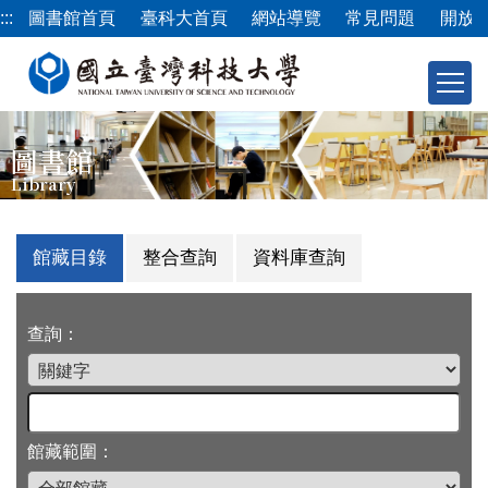
跳
:::
圖書館首頁
臺科大首頁
網站導覽
常見問題
開放
到
主
要
內
容
圖書館
區
Library
館藏目錄
整合查詢
資料庫查詢
查詢：
館藏範圍：