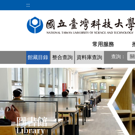
跳
:::
到
主
要
內
容
常用服務
區
查詢：
館藏目錄
整合查詢
資料庫查詢
圖書館
Library