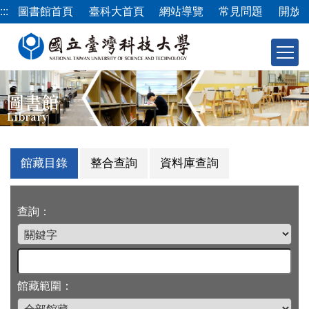
跳
:::
圖書館首頁
臺科大首頁
網站導覽
常見問題
開放
到
主
要
內
容
圖書館
區
Library
館藏目錄
整合查詢
資料庫查詢
查詢：
館藏範圍：