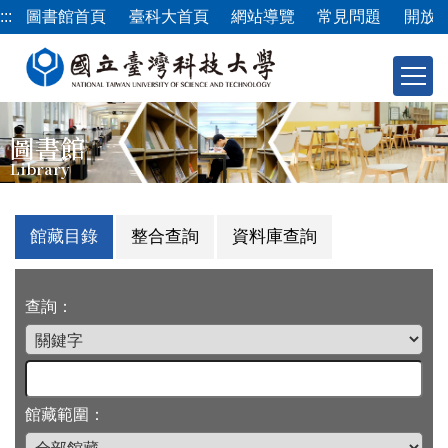
跳
:::
圖書館首頁
臺科大首頁
網站導覽
常見問題
開放
到
主
要
內
容
圖書館
區
Library
館藏目錄
整合查詢
資料庫查詢
查詢：
館藏範圍：