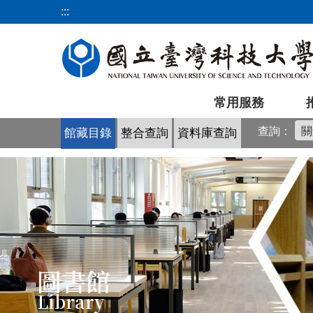
跳
:::
到
主
要
內
容
常用服務
區
查詢：
館藏目錄
整合查詢
資料庫查詢
圖書館
Library