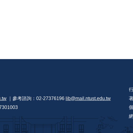
u.tw
｜參考諮詢：02-27376196
lib@mail.ntust.edu.tw
301003