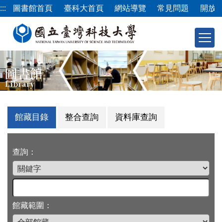
跳
:::
圖書館首頁
臺科大首頁
網站導覽
常見問題
開放
到
主
要
內
容
圖書館
區
Library
館藏目錄
整合查詢
資料庫查詢
查詢：
館藏範圍：