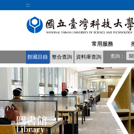
跳
:::
到
主
要
內
容
常用服務
區
查詢：
館藏目錄
整合查詢
資料庫查詢
圖書館
Library