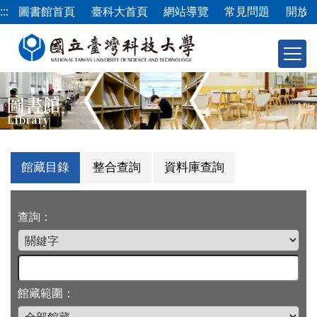
跳
:::
圖書館首頁
臺科大首頁
網站導覽
常見問題
開放
到
主
要
內
容
圖書館
區
Library
館藏目錄
整合查詢
資料庫查詢
查詢：
館藏範圍：