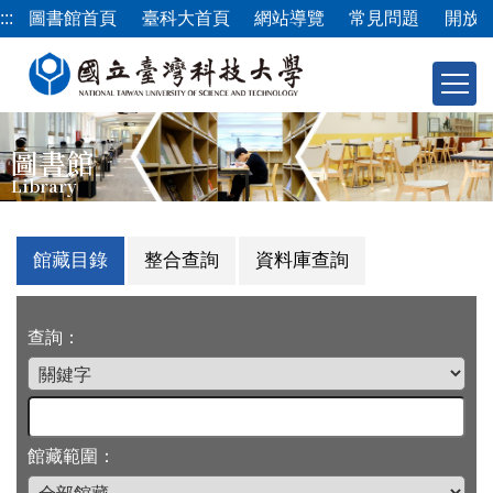
跳
:::
圖書館首頁
臺科大首頁
網站導覽
常見問題
開放
到
主
要
內
容
圖書館
區
Library
館藏目錄
整合查詢
資料庫查詢
查詢：
館藏範圍：