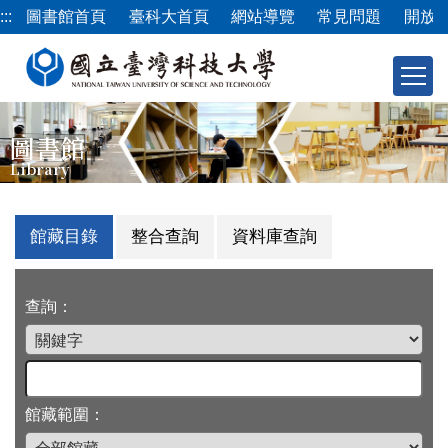
跳
:::
圖書館首頁
臺科大首頁
網站導覽
常見問題
開放
到
主
要
內
容
圖書館
區
Library
館藏目錄
整合查詢
資料庫查詢
查詢：
館藏範圍：