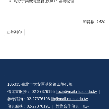
高分子與機電整合(秋班)：
基礎物理
瀏覽數:
1429
友善列印
:::
106335 臺北市大安區基隆路四段43號
借還書服務： 02-27376195
libcir@mail.ntust.edu.tw
｜
參考諮詢：02-27376196
lib@mail.ntust.edu.tw
傳真服務：02-27376191 ｜ 館際合作傳真：02-