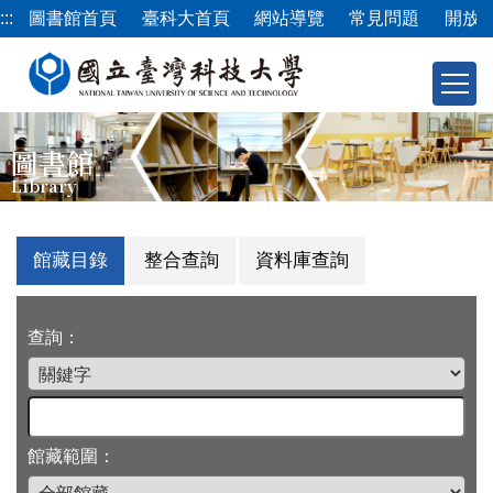
跳
:::
圖書館首頁
臺科大首頁
網站導覽
常見問題
開放
到
主
要
內
容
圖書館
區
Library
館藏目錄
整合查詢
資料庫查詢
查詢：
館藏範圍：