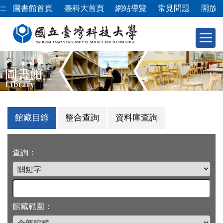
跳
:::
圖書館首頁
臺科大首頁
網站導覽
常見問題
開放
到
主
要
內
容
圖書館
區
Library
館藏目錄
整合查詢
資料庫查詢
查詢：
館藏範圍：