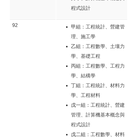
程式設計
92
甲組：
工程統計
、
營建管
理
、
施工學
乙組：
工程數學
、
土壤力
學
、
基礎工程
丙組：
工程數學
、
工程力
學
、
結構學
丁組：
工程統計
、
材料力
學
、
工程材料
戊一組：
工程統計
、
營建
管理
、
計算機基本概念與
程式設計
戊二組：
工程數學
、
材料