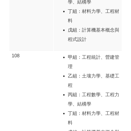
學
、
結構學
丁組：
材料力學
、
工程材
料
戊組：
計算機基本概念與
程式設計
108
甲組：
工程統計
、
營建管
理
乙組：
土壤力學
、
基礎工
程
丙組：
工程數學
、
工程力
學
、
結構學
丁組：
材料力學
、
工程材
料