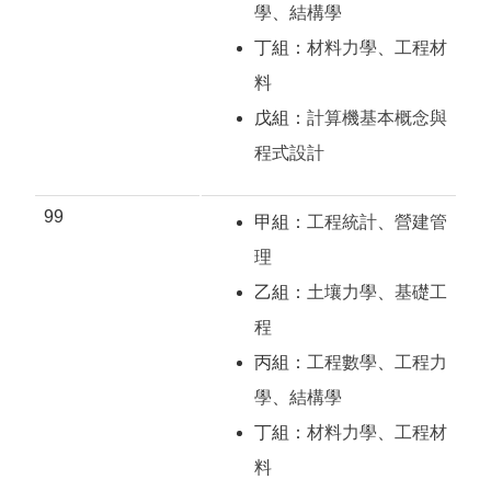
學
、
結構學
丁組：
材料力學
、
工程材
料
戊組：
計算機基本概念與
程式設計
99
甲組：
工程統計
、
營建管
理
乙組：
土壤力學
、
基礎工
程
丙組：
工程數學
、
工程力
學
、
結構學
丁組：
材料力學
、
工程材
料