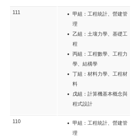
111
甲組：
工程統計
、
營建管
理
乙組：
土壤力學
、
基礎工
程
丙組：
工程數學
、
工程力
學
、
結構學
丁組：
材料力學
、
工程材
料
戊組：
計算機基本概念與
程式設計
110
甲組：
工程統計
、
營建管
理