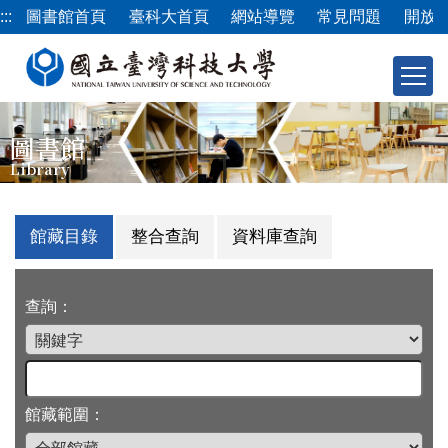
跳
:::
圖書館首頁
臺科大首頁
網站導覽
常見問題
開放
到
主
要
內
容
圖書館
區
Library
館藏目錄
整合查詢
資料庫查詢
查詢：
館藏範圍：