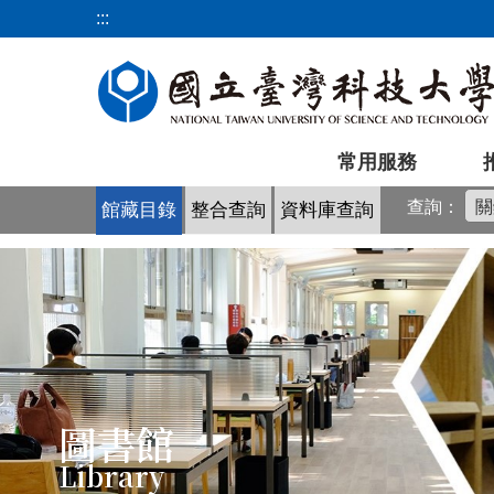
跳
:::
到
主
要
內
容
常用服務
區
查詢：
館藏目錄
整合查詢
資料庫查詢
圖書館
Library