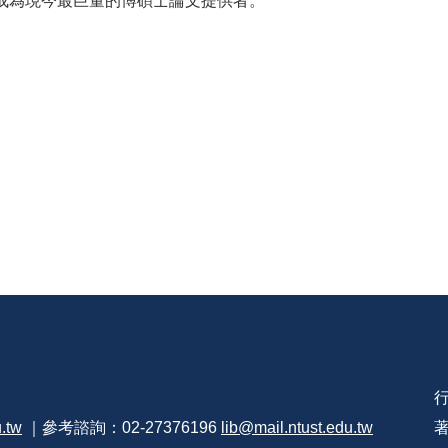
成為現今最巨量的博碩士論文提供者。
u.tw
｜參考諮詢：02-27376196
lib@mail.ntust.edu.tw