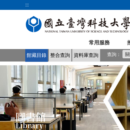
跳
:::
到
主
要
內
容
常用服務
區
查詢：
館藏目錄
整合查詢
資料庫查詢
圖書館
Library