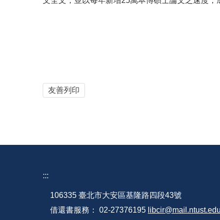
文全文，並以每年新增25萬本博碩士論文之速度，
友善列印
:::
106335 臺北市大安區基隆路四段43號
借還書服務： 02-27376195
libcir@mail.ntust.ed