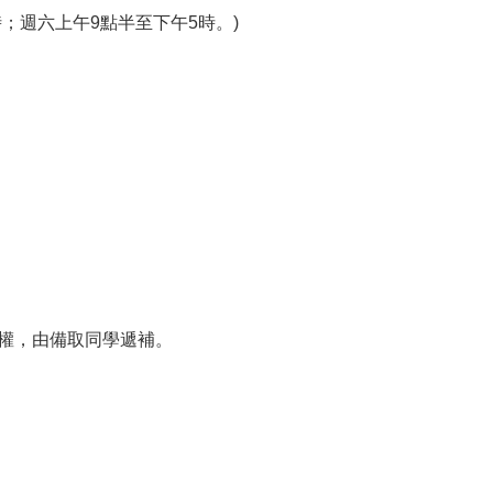
；週六上午9點半至下午5時。)
棄權，由備取同學遞補。