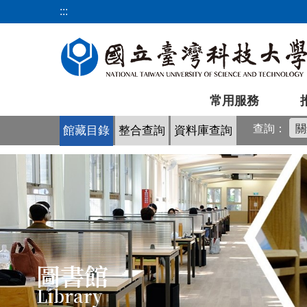
跳
:::
到
主
要
內
容
常用服務
區
查詢：
館藏目錄
整合查詢
資料庫查詢
圖書館
Library