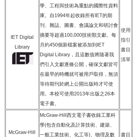
學、工程與技術為重點的國際性資料
庫。自1994年起收錄所有IET的期
刊、雜誌、圖書、會議論文和研討會
使用
摘要等超過100,000技術類文獻。每
IET Digital
指引
月約450個新檔案被添加到IET
Library
書目
Digital Library，且這數值將隨著我
清單
們引入文獻逐條公開，確保文獻皆可
在最早的時機就可被用戶取得，無須
等待期刊於網上公開出版時才可使
用。本校可使用2013年出版之26本
電子書。
McGraw-Hill西文電子書收錄工業科
學(包含自動化及計算技術、建築、
McGraw-Hill
一般工業技術、化工等)、物理及數
書目