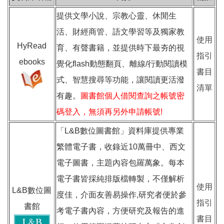
提供文學小說、宗教心靈、休閒生
活、財經商管、語文學習等及獨家教
使用
HyRead
育、有聲書籍，並提供時下最夯的視
指引
ebooks
覺化flash動態翻頁、離線/行動閱讀模
書目
式、智慧搜尋等功能，讓閱讀更活潑
清單
有趣。
圖書館個人借閱查詢之帳號密
碼登入，無須再另外申請帳號!
「L&B數位圖書館」資料庫提供專業
繁體電子書，收錄近10萬冊中、西文
電子圖書，主題內容包羅萬象。每本
電子書皆採純排版檔轉製，不僅解析
使用
L&B數位圖
度佳，介面友善易操作,研究者便於參
指引
書館
考電子書內容，方便研究及報告的進
書目