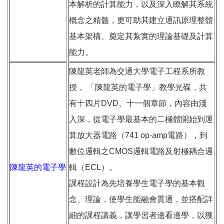
本解析的計算能力，以及深入瞭解其系統
概念之精髓，更可助其建立通訊原理整體
基本架構、奠定其紮實的理論基礎及計算
能力。
陳龍英老師為交通大學電子工程系所教
授， 「陳龍英的電子學」教學光碟，共
有十四片DVD、十一個章節，內容由淺
入深，從電子學最基本的二極體開始到運
算放大器電路（741 op-amp電路），到
數位邏輯之CMOS邏輯電路及射極耦合邏
陳龍英的電子學
輯（ECL）。
課程設計為先培養學生電子學的基本觀
念、理論，使學生能融會貫通，並搭配詳
細的課程講義，讓學習者邊看邊學，以獲