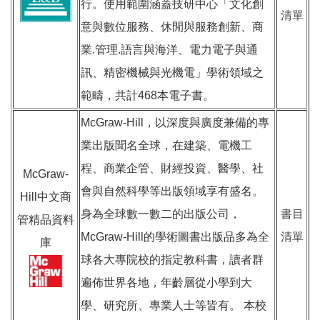
行。使用範圍涵蓋技研中心「文化創
清單
意與數位服務、休閒與服務創新、商
業.管理.語言與海洋、電力電子與通
訊、精密機械與光機電」學術領域之
範疇，共計468本電子書。
McGraw-Hill，以深度與廣度兼備的專
業出版聞名全球，在建築、電機工
程、商業企管、財經投資、醫學、社
McGraw-
會與自然科學等出版領域享有盛名。
Hill中文商
身為全球數一數二的出版公司，
書目
管精品資料
McGraw-Hill的學術圖書出版品多為全
清單
庫
球各大專院校的指定教科書，讀者群
遍佈世界各地，年齡層從小學到大
學、研究所、專業人士等皆有。 本校