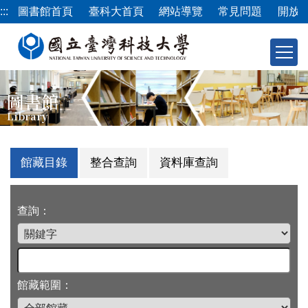
跳
:::
圖書館首頁
臺科大首頁
網站導覽
常見問題
開放
到
主
要
內
容
圖書館
區
Library
館藏目錄
整合查詢
資料庫查詢
查詢：
館藏範圍：