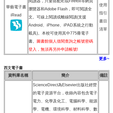
閱讀器，只要搭配IE或Firefox等網頁
使用
華藝電子書
瀏覽器和Adobe Flash，即可閱讀全
指引
iRead
文。可線上閱讀或離線閱讀(支援
書目
Android、iPhone、iPAD系統之行動
清單
載具)。本校可使用其中775冊電子
書。
圖書館個人借閱查詢之帳號密碼
登入，無須再另外申請帳號!
更多~
西文電子書
資料庫名稱
簡介
備註
ScienceDirect為Elsevier出版社經營
的電子資源平台，收錄內容包含電子
電力、化學及化工、電腦科學、能源
學、電機、環境科學、材料科學、數