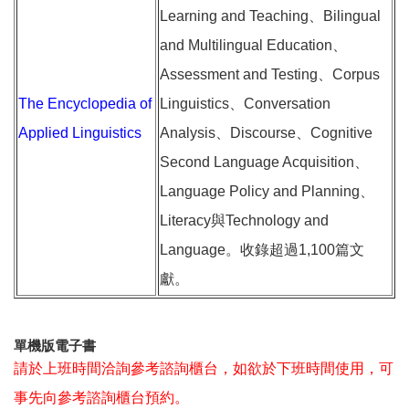
Learning and Teaching、Bilingual
and Multilingual Education、
Assessment and Testing、Corpus
The Encyclopedia of
Linguistics、Conversation
Applied Linguistics
Analysis、Discourse、Cognitive
Second Language Acquisition、
Language Policy and Planning、
Literacy與Technology and
Language。收錄超過1,100篇文
獻。
單機版電子書
請於上班時間洽詢參考諮詢櫃台，如欲於下班時間使用，可
事先向參考諮詢櫃台預約。