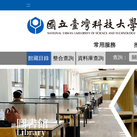
跳
:::
到
主
要
內
容
常用服務
區
查詢：
館藏目錄
整合查詢
資料庫查詢
圖書館
Library