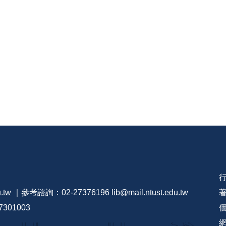
u.tw
｜參考諮詢：02-27376196
lib@mail.ntust.edu.tw
301003